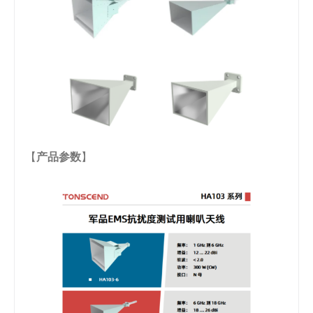
【
产品参数
】