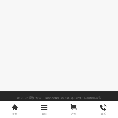
© 2026 星汇智云 | Tonscend Co, tld.
粤ICP备14009844号
首页
导航
产品
联系